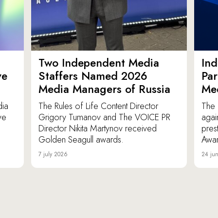
Two Independent Media
In
ve
Staffers Named 2026
Par
Media Managers of Russia
Me
dia
The Rules of Life Content Director
The 
ve
Grigory Tumanov and The VOICE PR
agai
Director Nikita Martynov received
pres
Golden Seagull awards.
Awar
7 july 2026
24 ju