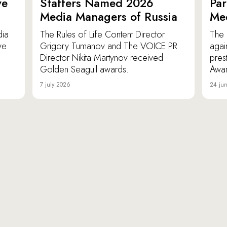
ve
Staffers Named 2026
Par
Media Managers of Russia
Me
dia
The Rules of Life Content Director
The 
ve
Grigory Tumanov and The VOICE PR
agai
Director Nikita Martynov received
pres
Golden Seagull awards.
Awar
7 july 2026
24 ju