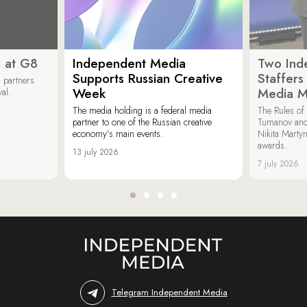
 at G8
Independent Media
Two Ind
Supports Russian Creative
Staffer
 partners
Week
Media M
val.
The media holding is a federal media
The Rules of 
partner to one of the Russian creative
Tumanov and
economy’s main events.
Nikita Marty
awards.
13 july 2026
7 july 2026
Telegram Independent Media