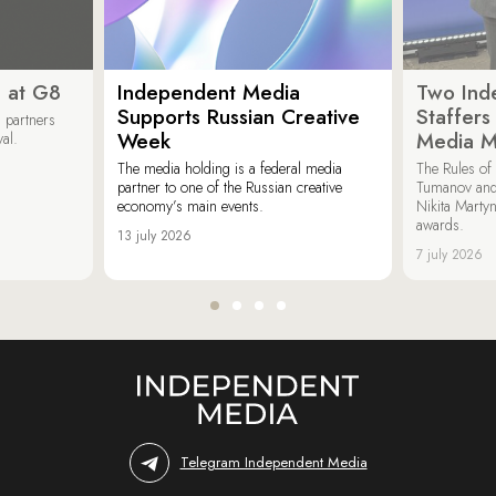
 at G8
Independent Media
Two Ind
Supports Russian Creative
Staffer
 partners
Week
Media M
val.
The media holding is a federal media
The Rules of 
partner to one of the Russian creative
Tumanov and
economy’s main events.
Nikita Marty
awards.
13 july 2026
7 july 2026
Telegram Independent Media