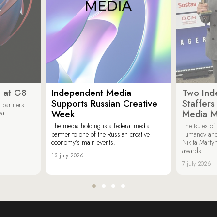
 at G8
Independent Media
Two Ind
Supports Russian Creative
Staffer
 partners
Week
Media M
val.
The media holding is a federal media
The Rules of 
partner to one of the Russian creative
Tumanov and
economy’s main events.
Nikita Marty
awards.
13 july 2026
7 july 2026