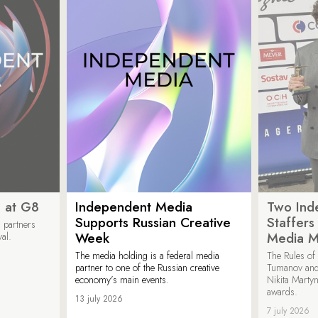
 at G8
Independent Media
Two Ind
Supports Russian Creative
Staffer
 partners
Week
Media M
val.
The media holding is a federal media
The Rules of 
partner to one of the Russian creative
Tumanov and
economy’s main events.
Nikita Marty
awards.
13 july 2026
7 july 2026