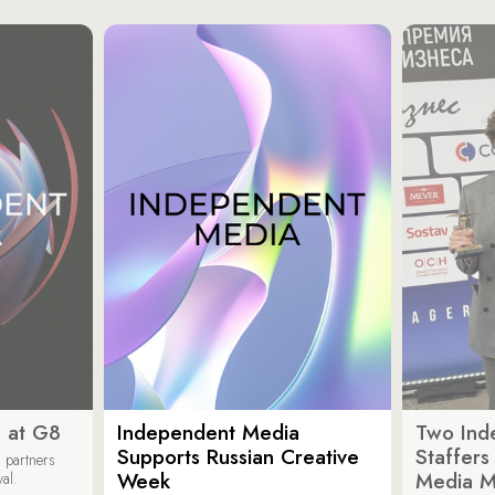
 at G8
Independent Media
Two Ind
Supports Russian Creative
Staffer
 partners
Week
Media M
val.