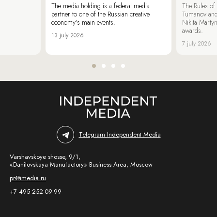
The media holding is a federal media
The Rules of 
partner to one of the Russian creative
Tumanov and
economy’s main events.
Nikita Marty
awards.
13 july 2026
7 july 2026
Telegram Independent Media
Varshavskoye shosse, 9/1,
«Danilovskaya Manufactory» Business Area, Moscow
pr@imedia.ru
+7 495 252-09-99