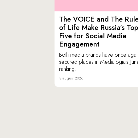
The VOICE and The Rul
of Life Make Russia’s To
Five for Social Media
Engagement
Both media brands have once agai
secured places in Medialogia’s Jun
ranking.
3 august 2026