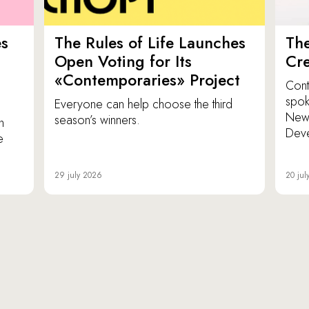
es
The Rules of Life Launches
The
p
Open Voting for Its
Cr
«Contemporaries» Project
Cont
spok
Everyone can help choose the third
New 
season’s winners.
n
Dev
e
29 july 2026
20 jul