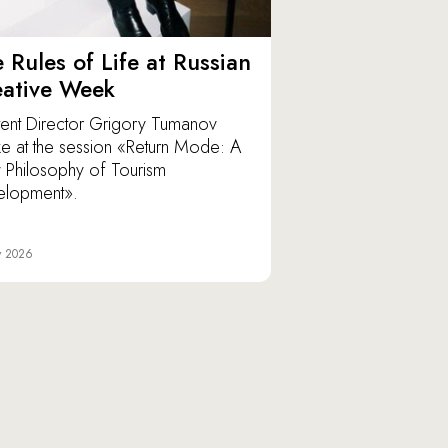
 Rules of Life at Russian
eative Week
ent Director Grigory Tumanov
e at the session «Return Mode: A
Philosophy of Tourism
elopment».
y 2026