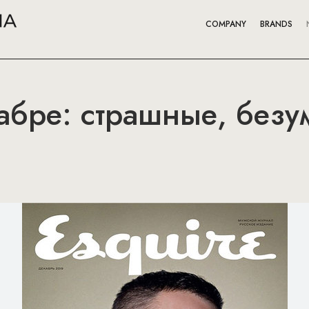
COMPANY
BRANDS
кабре: страшные, безу