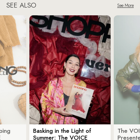
SEE ALSO
See More
ping
Basking in the Light of
The VOI
E
Summer: The VOICE
Present