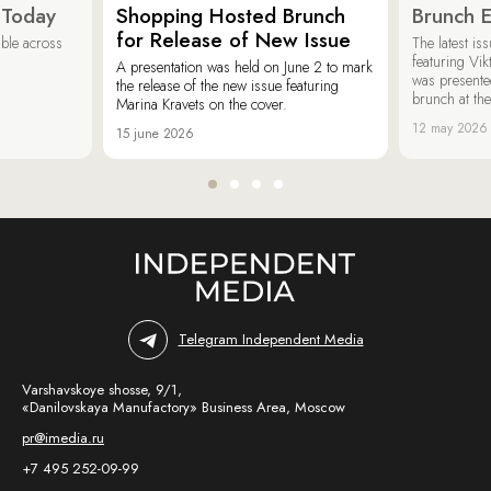
 Today
Shopping Hosted Brunch
Brunch 
for Release of New Issue
able across
The latest i
featuring Vik
A presentation was held on June 2 to mark
was presente
the release of the new issue featuring
brunch at th
Marina Kravets on the cover.
12 may 2026
15 june 2026
Telegram Independent Media
Varshavskoye shosse, 9/1,
«Danilovskaya Manufactory» Business Area, Moscow
pr@imedia.ru
+7 495 252-09-99