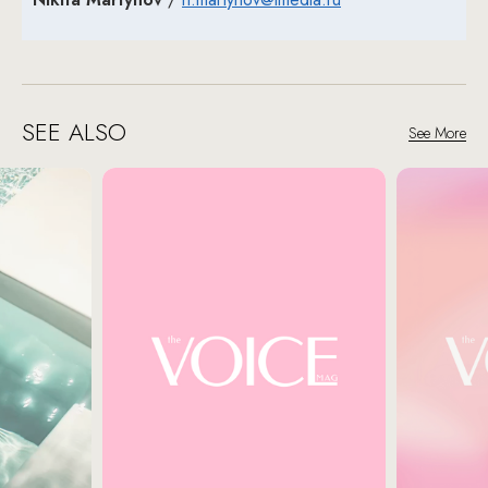
SEE ALSO
See More