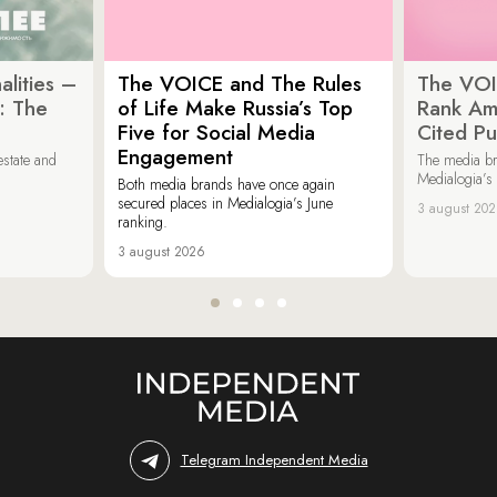
lities –
The VOICE and The Rules
The VOI
: The
of Life Make Russia’s Top
Rank Am
Five for Social Media
Cited Pu
Engagement
estate and
The media b
Medialogia’s
Both media brands have once again
secured places in Medialogia’s June
3 august 20
ranking.
3 august 2026
Telegram Independent Media