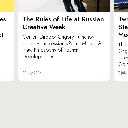
es
The Rules of Life at Russian
Tw
Creative Week
St
ct
Med
Content Director Grigory Tumanov
spoke at the session «Return Mode: A
d
The 
New Philosophy of Tourism
Grig
Development».
Dire
Gold
20 july 2026
7 july