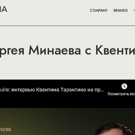
COMPANY
BRANDS
ргея Минаева с Квент