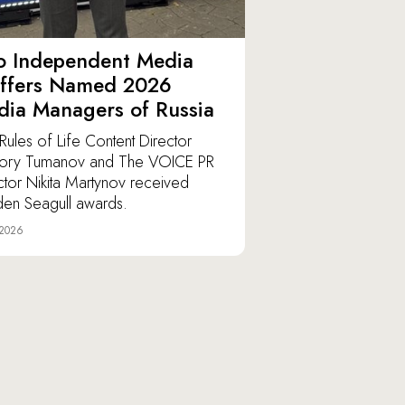
o Independent Media
affers Named 2026
ia Managers of Russia
Rules of Life Content Director
ory Tumanov and The VOICE PR
ctor Nikita Martynov received
en Seagull awards.
 2026