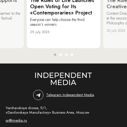
upports
The Rules of Life Launches
The Rule
Open Voting for Its
Creativ
«Contemporaries» Project
artner to the
Content Dire
festival.
at the sessi
Everyone can help choose the third
Philosophy 
season’s winners.
20 july 2026
29 july 2026
Telegram Independent Media
Varshavskoye shosse, 9/1,
«Danilovskaya Manufactory» Business Area, Moscow
pr@imedia.ru