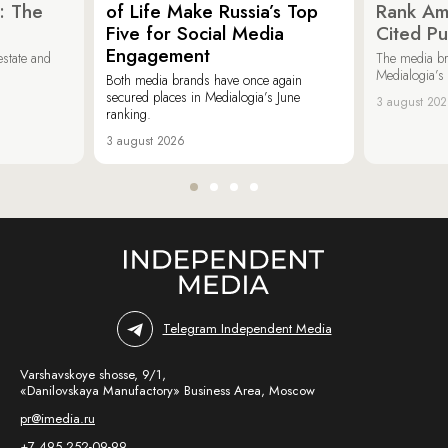
: The
of Life Make Russia’s Top
Rank Am
Five for Social Media
Cited Pu
Engagement
estate and
The media b
Medialogia’s
Both media brands have once again
secured places in Medialogia’s June
3 august 20
ranking.
3 august 2026
Telegram Independent Media
Varshavskoye shosse, 9/1,
«Danilovskaya Manufactory» Business Area, Moscow
pr@imedia.ru
+7 495 252-09-99