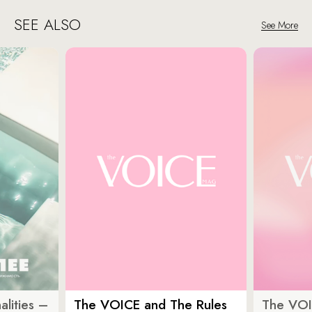
SEE ALSO
See More
lities –
The VOICE and The Rules
The VOI