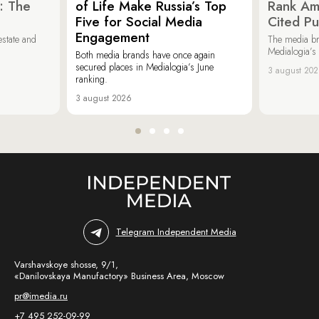
: The
of Life Make Russia’s Top
Rank Am
Five for Social Media
Cited Pu
Engagement
estate and
The media b
Medialogia’s
Both media brands have once again
secured places in Medialogia’s June
3 august 20
ranking.
3 august 2026
Telegram Independent Media
Varshavskoye shosse, 9/1,
«Danilovskaya Manufactory» Business Area, Moscow
pr@imedia.ru
+7 495 252-09-99