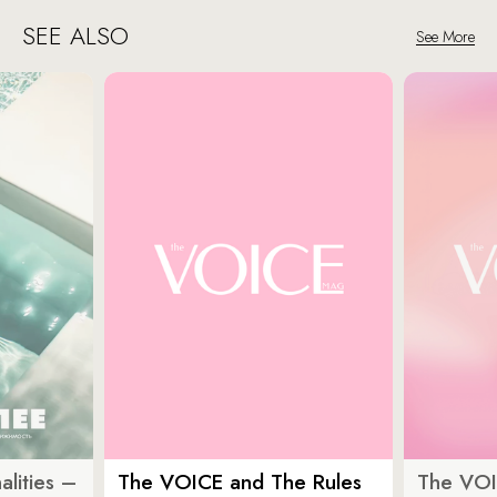
SEE ALSO
See More
lities –
The VOICE and The Rules
The VOI