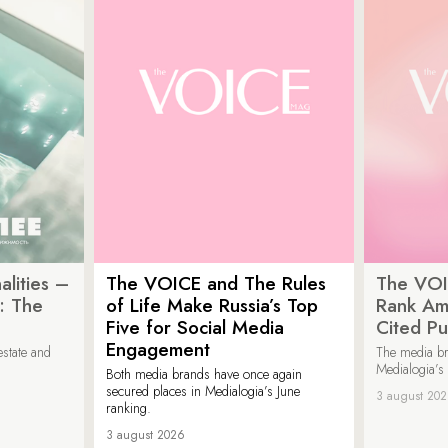
lities –
The VOICE and The Rules
The VOI
: The
of Life Make Russia’s Top
Rank Am
Five for Social Media
Cited Pu
Engagement
estate and
The media b
Medialogia’s
Both media brands have once again
secured places in Medialogia’s June
3 august 20
ranking.
3 august 2026