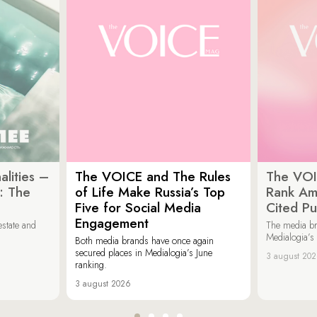
lities –
The VOICE and The Rules
The VOI
: The
of Life Make Russia’s Top
Rank Am
Five for Social Media
Cited Pu
Engagement
estate and
The media b
Medialogia’s
Both media brands have once again
secured places in Medialogia’s June
3 august 20
ranking.
3 august 2026