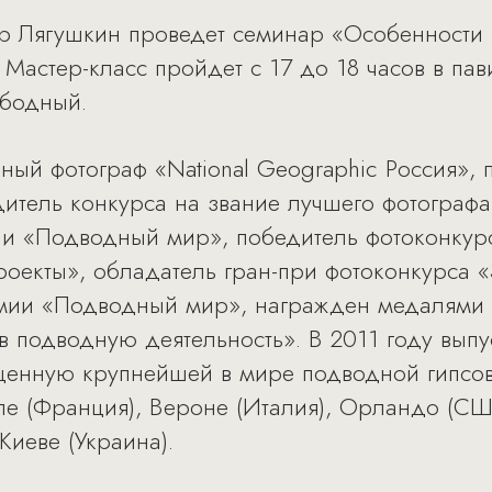
тор Лягушкин проведет семинар «Особенност
 Мастер-класс пройдет с 17 до 18 часов в па
ободный.
ный фотограф «National Geographic Россия»,
итель конкурса на звание лучшего фотограф
ии «Подводный мир», победитель фотоконкур
оекты», обладатель гран-при фотоконкурса 
мии «Подводный мир», награжден медалями 
 в подводную деятельность». В 2011 году вып
щенную крупнейшей в мире подводной гипсов
е (Франция), Вероне (Италия), Орландо (США
Киеве (Украина).