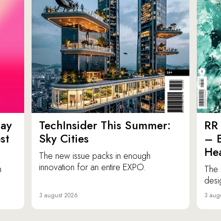
ay
TechInsider This Summer:
RR 
st
Sky Cities
– 
Hea
The new issue packs in enough
innovation for an entire EXPO.
n
The 
desi
3 august 2026
3 aug