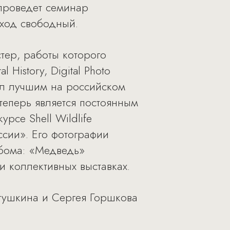
 проведет семинар
вход свободный.
тер, работы которого
 History, Digital Photo
ал лучшим на российском
теперь является постоянным
се Shell Wildlife
ссии». Его фотографии
ьбома: «Медведь»
и коллективных выставках.
ягушкина и Сергея Горшкова