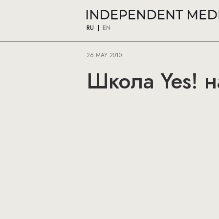
RU
EN
26 MAY 2010
Школа Yes! н