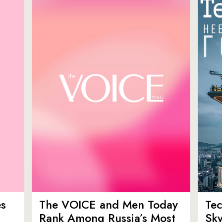
es
The VOICE and Men Today
Tec
p
Rank Among Russia’s Most
Sk