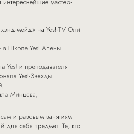
ли интереснейшие мастер-
хэнд-мейд» на Yes!-TV Оли
» в Школе Yes! Алены
а Yes! и преподавателя
рнала Yes!-Звезды
й;
лла Минцева;
сам и разовым занятиям
 для себя предмет. Те, кто