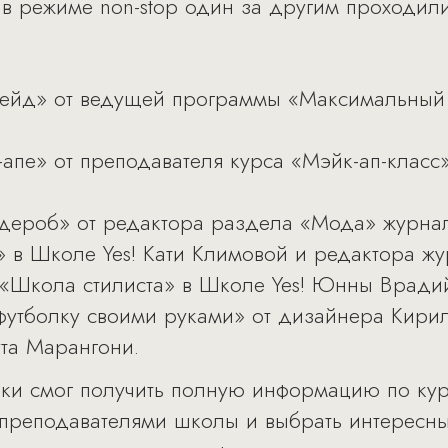
ак в режиме non-stop один за другим проходи
ейд» от ведущей программы «Максимальный 
-апе» от преподавателя курса «Мэйк-ап-класс
ардероб» от редактора раздела «Мода» журнал
» в Школе Yes! Кати Климовой и редактора жу
 «Школа стилиста» в Школе Yes! Юнны Вради
 футболку своими руками» от дизайнера Кири
ута Марангони.
ки смог получить полную информацию по кур
 преподавателями школы и выбрать интересный