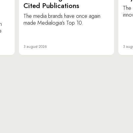
Cited Publications
The 
inno
The media brands have once again
made Medialogia’s Top 10.
n
e
3 august 2026
3 aug