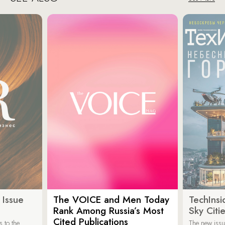
 Issue
The VOICE and Men Today
TechInsi
Rank Among Russia’s Most
Sky Cit
Cited Publications
 to the
The new issu