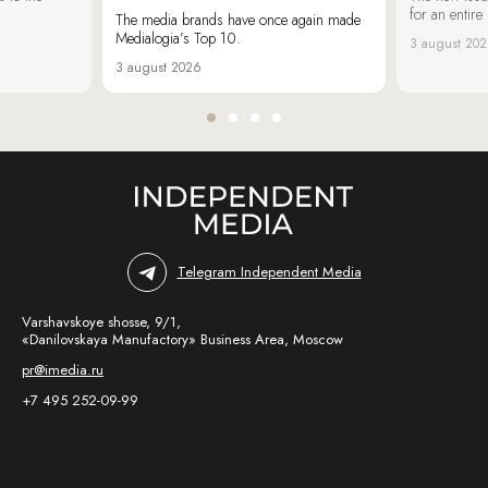
for an entir
The media brands have once again made
Medialogia’s Top 10.
3 august 20
3 august 2026
Telegram Independent Media
Varshavskoye shosse, 9/1,
«Danilovskaya Manufactory» Business Area, Moscow
pr@imedia.ru
+7 495 252-09-99