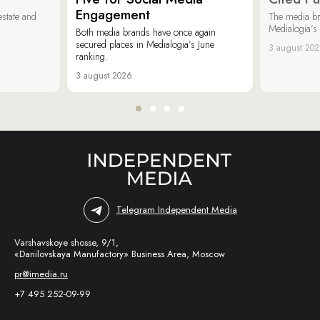
Engagement
estate and
The media b
Medialogia’s
Both media brands have once again
secured places in Medialogia’s June
3 august 20
ranking.
3 august 2026
Telegram Independent Media
Varshavskoye shosse, 9/1,
«Danilovskaya Manufactory» Business Area, Moscow
pr@imedia.ru
+7 495 252-09-99