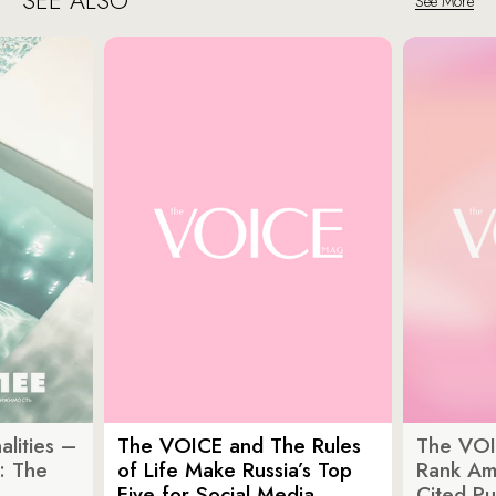
SEE ALSO
See More
lities –
The VOICE and The Rules
The VOI
: The
of Life Make Russia’s Top
Rank Am
Five for Social Media
Cited Pu