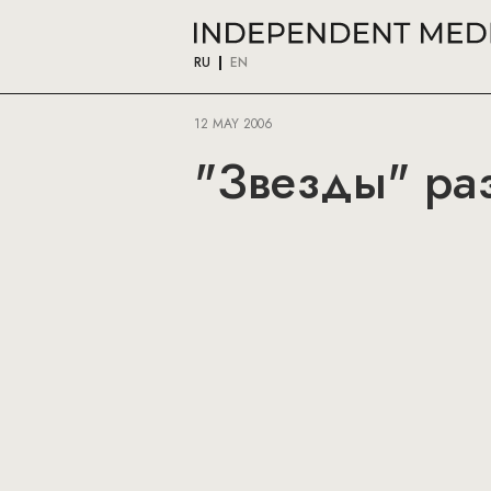
RU
EN
12 MAY 2006
"Звезды" ра