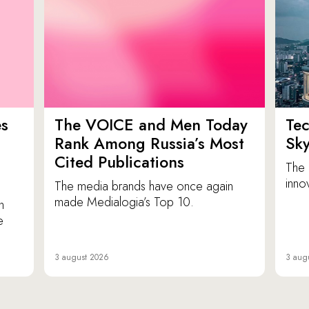
es
The VOICE and Men Today
Tec
p
Rank Among Russia’s Most
Sk
Cited Publications
The 
inno
The media brands have once again
made Medialogia’s Top 10.
n
e
3 august 2026
3 aug