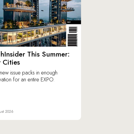
hInsider This Summer:
y Cities
new issue packs in enough
vation for an entire EXPO.
ust 2026