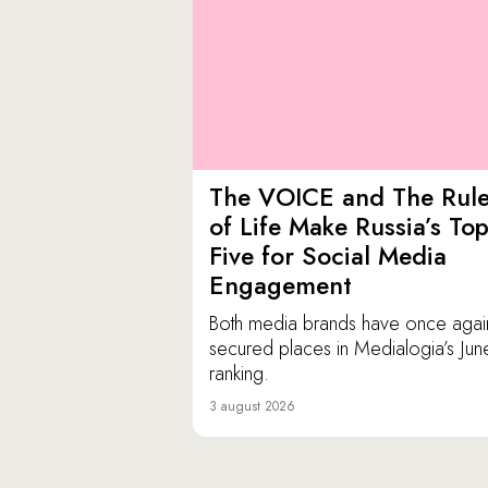
The VOICE and The Rul
of Life Make Russia’s To
Five for Social Media
Engagement
Both media brands have once agai
secured places in Medialogia’s Jun
ranking.
3 august 2026