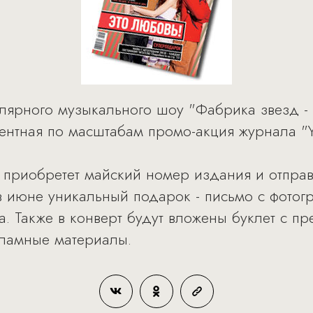
лярного музыкального шоу "Фабрика звезд -
нтная по масштабам промо-акция журнала "Ye
й приобретет майский номер издания и отпра
в июне уникальный подарок - письмо с фотог
а. Также в конверт будут вложены буклет с 
кламные материалы.