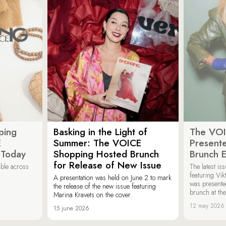
ping
Basking in the Light of
The VOI
E
Summer: The VOICE
Present
 Today
Shopping Hosted Brunch
Brunch 
for Release of New Issue
able across
The latest i
featuring Vik
A presentation was held on June 2 to mark
was presente
the release of the new issue featuring
brunch at th
Marina Kravets on the cover.
12 may 2026
15 june 2026