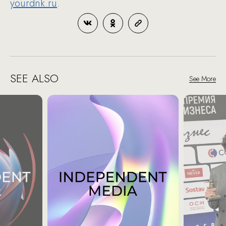
yourdnk.ru
.
SEE ALSO
See More