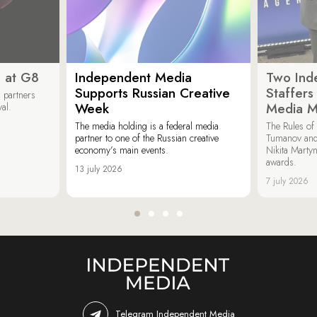
 at G8
Independent Media
Two Ind
Supports Russian Creative
Staffer
 partners
Week
Media M
val.
The media holding is a federal media
The Rules of 
partner to one of the Russian creative
Tumanov and
economy’s main events.
Nikita Marty
awards.
13 july 2026
7 july 2026
Telegram Independent Media