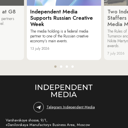
 at G8
Independent Media
Two Ind
Supports Russian Creative
Staffer
 partners
Week
Media M
val.
The media holding is a federal media
The Rules of 
partner to one of the Russian creative
Tumanov and
economy’s main events.
Nikita Marty
awards.
13 july 2026
7 july 2026
Telegram Independent Media
Varshavskoye shosse, 9/1,
«Danilovskaya Manufactory» Business Area, Moscow