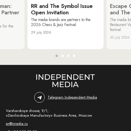
oman:
RR and The Symbol Issue
Escape C
 Partner
Open Invitation
and The
The media brands are partners to the
The media br
2026 Chess & Jazz Festival.
Restaurant W
 for the
festival.
29 july 2026
20 july 2026
Telegram Independent Media
Varshavskoye shosse, 9/1,
«Danilovskaya Manufactory» Business Area, Moscow
pr@imedia.ru