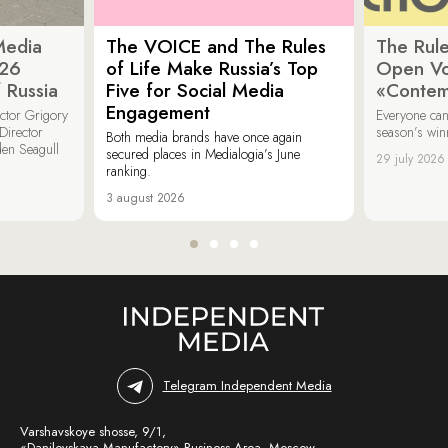
Media
The VOICE and The Rules
The Rule
026
of Life Make Russia’s Top
Open Vot
 Russia
Five for Social Media
«Contem
Engagement
ector Grigory
Everyone can
irector
season’s win
Both media brands have once again
den Seagull
secured places in Medialogia’s June
29 july 2026
ranking.
3 august 2026
Telegram Independent Media
Varshavskoye shosse, 9/1,
«Danilovskaya Manufactory» Business Area, Moscow