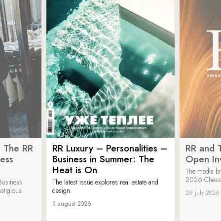
: The RR
RR Luxury – Personalities –
RR and 
ess
Business in Summer: The
Open Inv
Heat is On
The media br
2026 Chess &
Business
The latest issue explores real estate and
estigious
design.
29 july 2026
3 august 2026