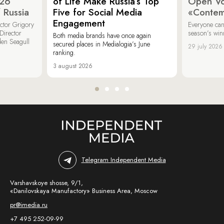
026
of Life Make Russia’s Top
Open Vot
 Russia
Five for Social Media
«Contem
Engagement
ector Grigory
Everyone can
irector
season’s win
Both media brands have once again
den Seagull
secured places in Medialogia’s June
29 july 2026
ranking.
3 august 2026
Telegram Independent Media
Varshavskoye shosse, 9/1,
«Danilovskaya Manufactory» Business Area, Moscow
pr@imedia.ru
+7 495 252-09-99