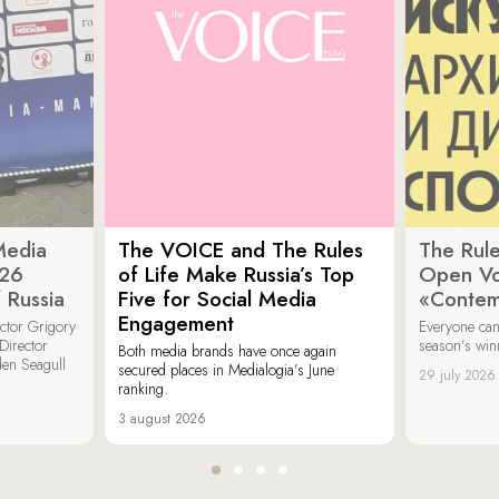
Media
The VOICE and The Rules
The Rule
026
of Life Make Russia’s Top
Open Vot
 Russia
Five for Social Media
«Contem
Engagement
ector Grigory
Everyone can
irector
season’s win
Both media brands have once again
den Seagull
secured places in Medialogia’s June
29 july 2026
ranking.
3 august 2026