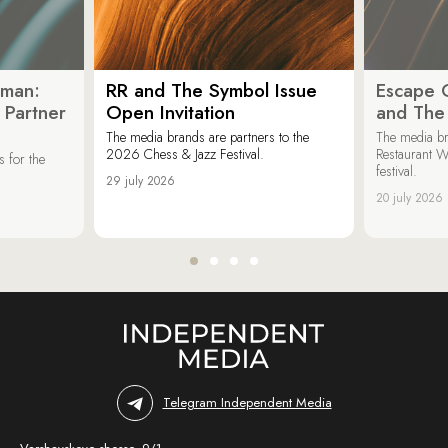
oman:
RR and The Symbol Issue
Escape C
 Partner
Open Invitation
and The
The media brands are partners to the
The media br
2026 Chess & Jazz Festival.
Restaurant W
 for the
festival.
29 july 2026
20 july 2026
Telegram Independent Media