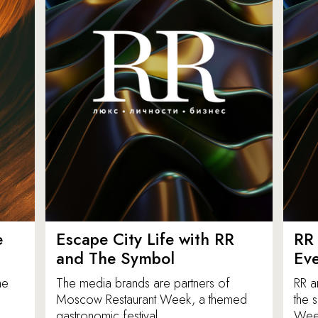
e
Escape City Life with RR
RR 
and The Symbol
Eve
he
The media brands are partners of
RR a
Moscow Restaurant Week, a themed
the 
gastronomic festival.
Week