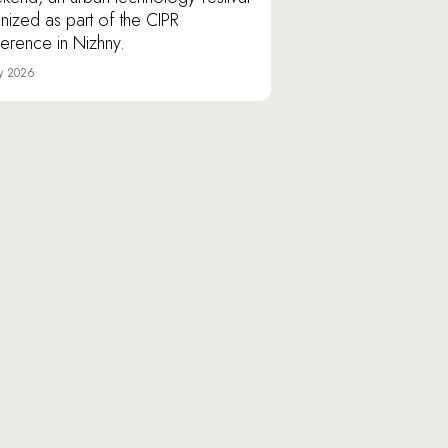
nized as part of the CIPR
erence in Nizhny.
y 2026
Varshavskoye shosse, 9/1,