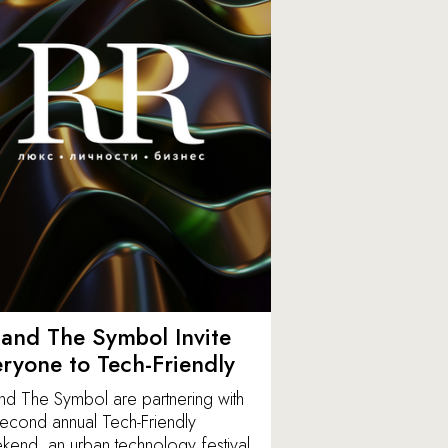
and The Symbol Invite
ryone to Tech-Friendly
nd The Symbol are partnering with
second annual Tech-Friendly
end, an urban technology festival