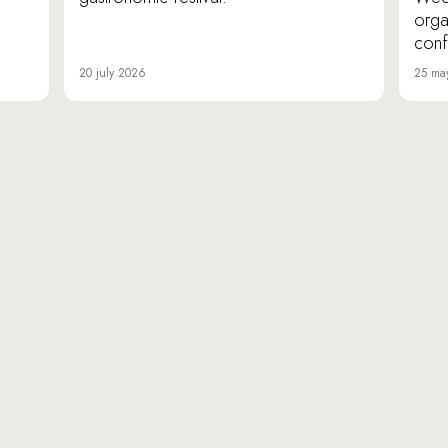
orga
conf
20 july 2026
25 ma