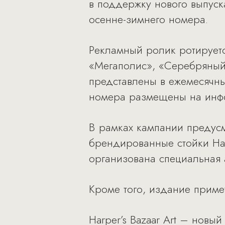
в поддержку нового выпуска
осенне-зимнего номера.
Рекламный ролик ротируется
«Мегаполис», «Серебряный 
представлены в ежемесячны
номера размещены на информ
В рамках кампании предусм
брендированные стойки Harp
организована специальная 
Кроме того, издание примет
Harper’s Bazaar Art – новый