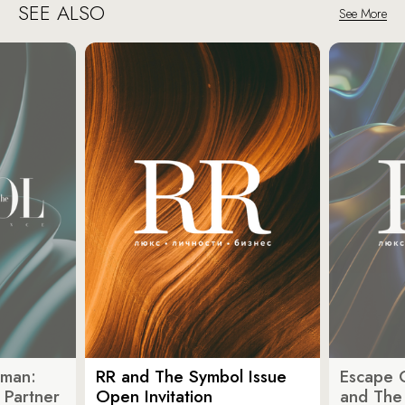
SEE ALSO
See More
oman:
RR and The Symbol Issue
Escape C
 Partner
Open Invitation
and The