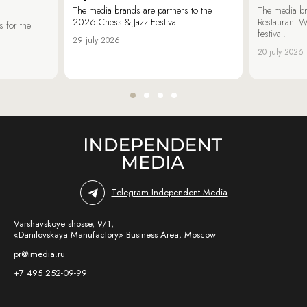
The media brands are partners to the
The media br
2026 Chess & Jazz Festival.
Restaurant W
 for the
festival.
29 july 2026
20 july 2026
Telegram Independent Media
Varshavskoye shosse, 9/1,
«Danilovskaya Manufactory» Business Area, Moscow
pr@imedia.ru
+7 495 252-09-99