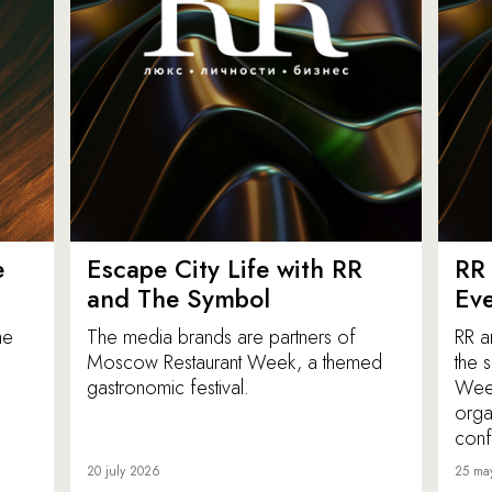
e
Escape City Life with RR
RR 
and The Symbol
Eve
he
The media brands are partners of
RR a
Moscow Restaurant Week, a themed
the 
gastronomic festival.
Week
orga
conf
20 july 2026
25 ma