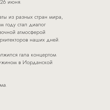
 26 июня.
аты из разных стран мира,
м году стал диалог
азочной атмосферой
рхитекторов наших дней.
олжился гала концертом
 ужином в Иорданской
ма.