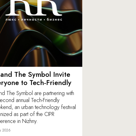
and The Symbol Invite
ryone to Tech-Friendly
nd The Symbol are partnering with
second annual Tech-Friendly
end, an urban technology festival
nized as part of the CIPR
erence in Nizhny.
y 2026