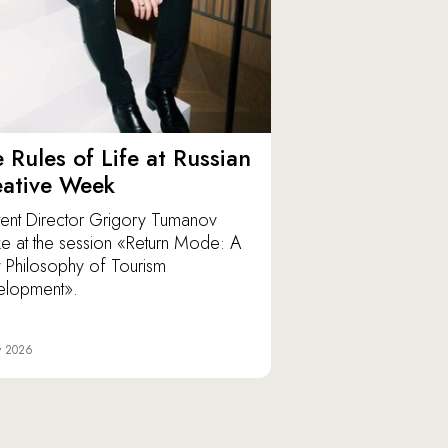
 Rules of Life at Russian
eative Week
ent Director Grigory Tumanov
e at the session «Return Mode: A
Philosophy of Tourism
elopment».
y 2026