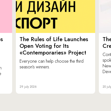
es
The Rules of Life Launches
The
p
Open Voting for Its
Cr
«Contemporaries» Project
Cont
spok
Everyone can help choose the third
New 
season’s winners.
n
Dev
e
29 july 2026
20 jul