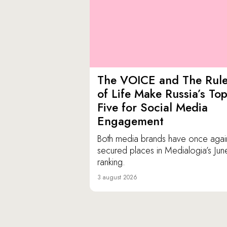
The VOICE and The Rul
of Life Make Russia’s To
Five for Social Media
Engagement
Both media brands have once agai
secured places in Medialogia’s Jun
ranking.
3 august 2026