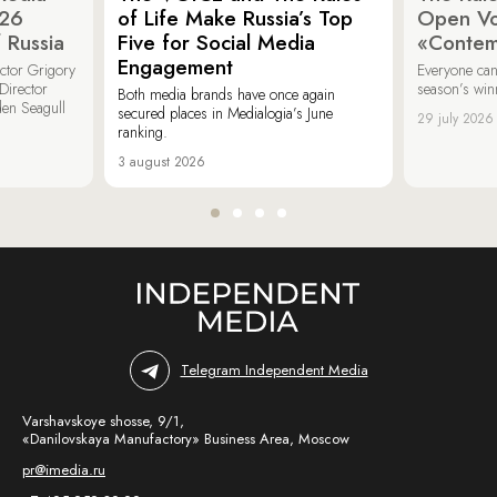
026
of Life Make Russia’s Top
Open Vot
 Russia
Five for Social Media
«Contem
Engagement
ector Grigory
Everyone can
irector
season’s win
Both media brands have once again
den Seagull
secured places in Medialogia’s June
29 july 2026
ranking.
3 august 2026
Telegram Independent Media
Varshavskoye shosse, 9/1,
«Danilovskaya Manufactory» Business Area, Moscow
pr@imedia.ru