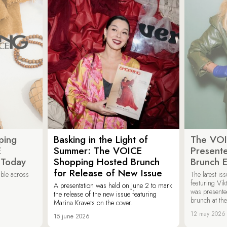
ping
Basking in the Light of
The VOI
E
Summer: The VOICE
Present
 Today
Shopping Hosted Brunch
Brunch 
for Release of New Issue
able across
The latest i
featuring Vik
A presentation was held on June 2 to mark
was presente
the release of the new issue featuring
brunch at th
Marina Kravets on the cover.
12 may 2026
15 june 2026