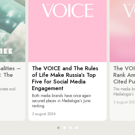
lities –
The VOICE and The Rules
The VOI
: The
of Life Make Russia’s Top
Rank Am
Five for Social Media
Cited Pu
Engagement
estate and
The media b
Medialogia’s
Both media brands have once again
secured places in Medialogia’s June
3 august 20
ranking.
3 august 2026