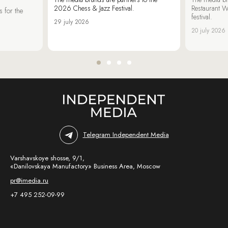
2026 Chess & Jazz Festival.
Restaurant W
 for the
festival.
29 july 2026
20 july 2026
Telegram Independent Media
Varshavskoye shosse, 9/1,
«Danilovskaya Manufactory» Business Area, Moscow
pr@imedia.ru
+7 495 252-09-99