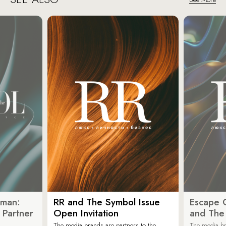
oman:
RR and The Symbol Issue
Escape C
 Partner
Open Invitation
and The
The media brands are partners to the
The media br