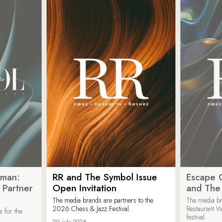
oman:
RR and The Symbol Issue
Escape C
 Partner
Open Invitation
and The
The media brands are partners to the
The media br
2026 Chess & Jazz Festival.
Restaurant W
 for the
festival.
29 july 2026