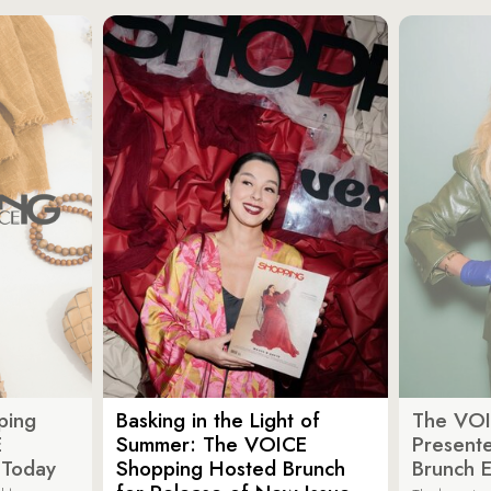
ping
Basking in the Light of
The VOI
E
Summer: The VOICE
Present
 Today
Shopping Hosted Brunch
Brunch 