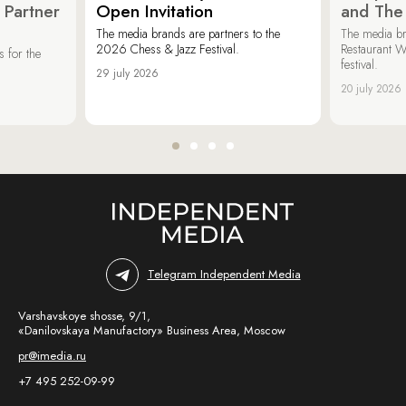
 Partner
Open Invitation
and The
The media brands are partners to the
The media br
2026 Chess & Jazz Festival.
Restaurant W
 for the
festival.
29 july 2026
20 july 2026
Telegram Independent Media
Varshavskoye shosse, 9/1,
«Danilovskaya Manufactory» Business Area, Moscow
pr@imedia.ru
+7 495 252-09-99