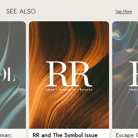
SEE ALSO
See More
oman:
RR and The Symbol Issue
Escape C