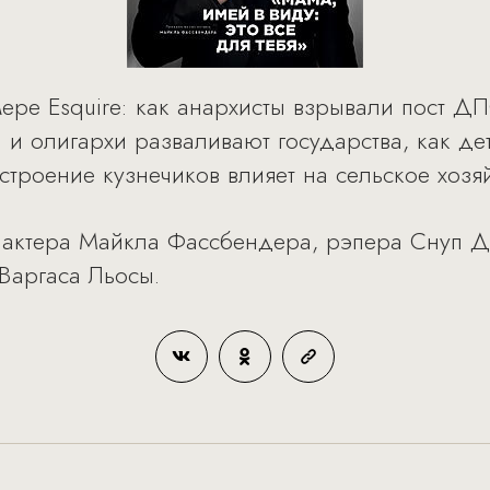
ере Esquire: как анархисты взрывали пост ДПС
ы и олигархи разваливают государства, как д
троение кузнечиков влияет на сельское хозяй
 актера Майкла Фассбендера, рэпера Снуп До
Варгаса Льосы.