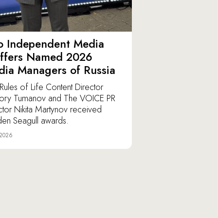
o Independent Media
affers Named 2026
ia Managers of Russia
Rules of Life Content Director
ory Tumanov and The VOICE PR
ctor Nikita Martynov received
en Seagull awards.
 2026