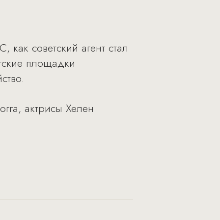
, как советский агент стал
етские площадки
ство.
гга, актрисы Хелен