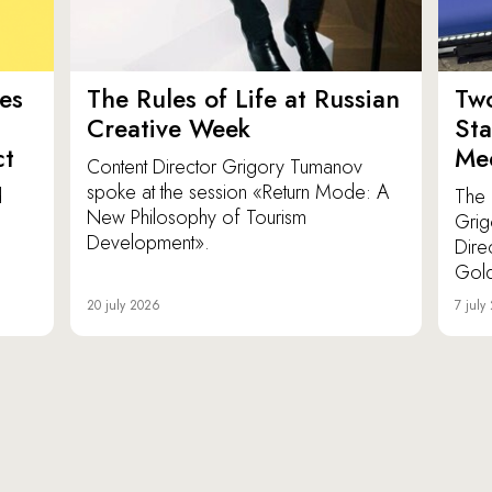
es
The Rules of Life at Russian
Tw
Creative Week
St
ct
Med
Content Director Grigory Tumanov
spoke at the session «Return Mode: A
d
The 
New Philosophy of Tourism
Grig
Development».
Dire
Gold
20 july 2026
7 july