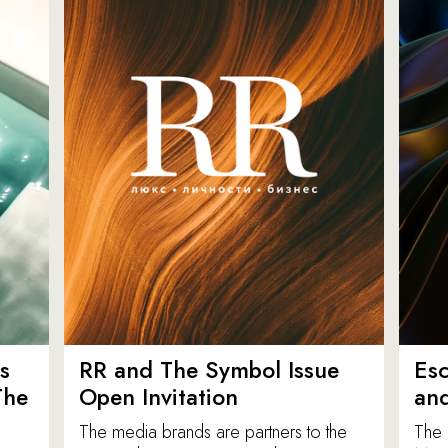
s
RR and The Symbol Issue
Esc
The
Open Invitation
an
The media brands are partners to the
The 