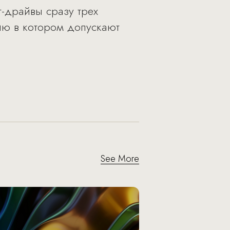
т-драйвы сразу трех
стию в котором допускают
See More