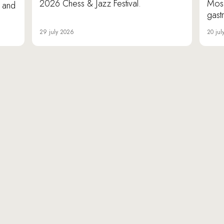
2026 Chess & Jazz Festival.
Mosc
e and
gast
29 july 2026
20 jul