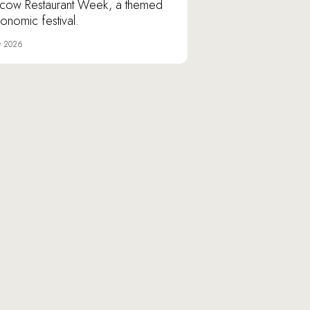
ow Restaurant Week, a themed
ronomic festival.
y 2026
Varshavskoye shosse, 9/1,