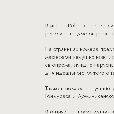
В июле «Robb Report Россия
ревизию предметов роскоши
На страницах номера предс
мастерами ведущих ювелир
автопрома, лучшие парусны
для идеального мужского г
Также в номере – лучшие а
Гондураса и Доминиканско
В отличие от предыдущих вып