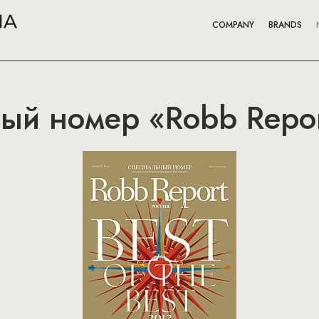
COMPANY
BRANDS
ый номер «Robb Repor