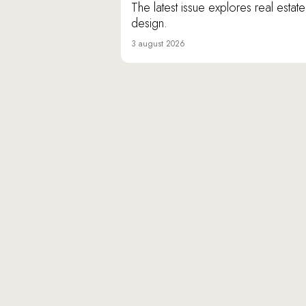
The latest issue explores real estat
design.
3 august 2026