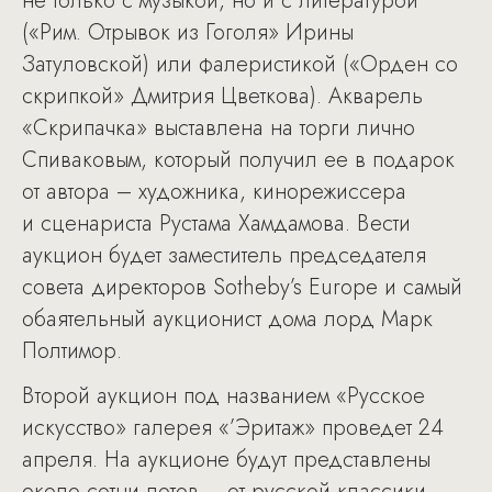
не только с музыкой, но и с литературой
(«Рим. Отрывок из Гоголя» Ирины
Затуловской) или фалеристикой («Орден со
скрипкой» Дмитрия Цветкова). Акварель
«Скрипачка» выставлена на торги лично
Спиваковым, который получил ее в подарок
от автора – художника, кинорежиссера
и сценариста Рустама Хамдамова. Вести
аукцион будет заместитель председателя
совета директоров Sotheby’s Europe и самый
обаятельный аукционист дома лорд Марк
Полтимор.
Второй аукцион под названием «Русское
искусство» галерея «’Эритаж» проведет 24
апреля. На аукционе будут представлены
около сотни лотов – от русской классики