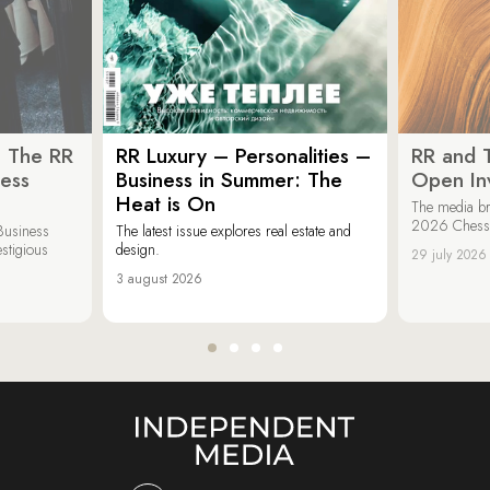
: The RR
RR Luxury – Personalities –
RR and 
ess
Business in Summer: The
Open Inv
Heat is On
The media br
2026 Chess &
Business
The latest issue explores real estate and
estigious
design.
29 july 2026
3 august 2026