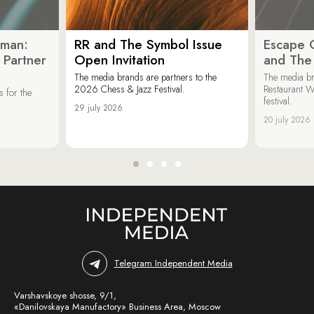
oman:
RR and The Symbol Issue
Escape C
 Partner
Open Invitation
and The
The media brands are partners to the
The media br
2026 Chess & Jazz Festival.
Restaurant W
 for the
festival.
29 july 2026
20 july 2026
Telegram Independent Media
Varshavskoye shosse, 9/1,
«Danilovskaya Manufactory» Business Area, Moscow