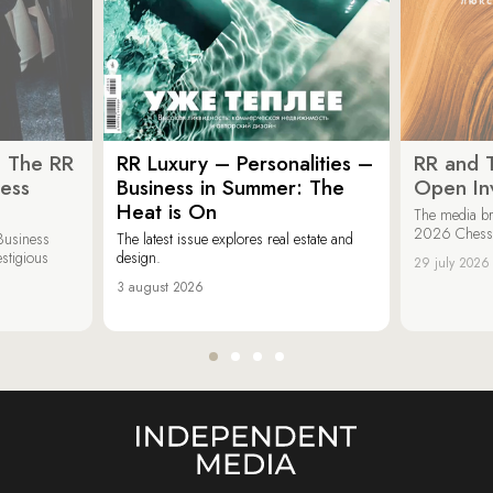
: The RR
RR Luxury – Personalities –
RR and 
ess
Business in Summer: The
Open Inv
Heat is On
The media br
2026 Chess &
Business
The latest issue explores real estate and
estigious
design.
29 july 2026
3 august 2026