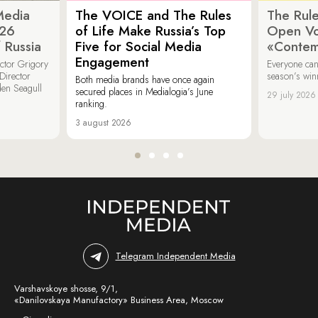
Media
The VOICE and The Rules
The Rule
026
of Life Make Russia’s Top
Open Vot
 Russia
Five for Social Media
«Contem
Engagement
ector Grigory
Everyone can
irector
season’s win
Both media brands have once again
den Seagull
secured places in Medialogia’s June
29 july 2026
ranking.
3 august 2026
Telegram Independent Media
Varshavskoye shosse, 9/1,
«Danilovskaya Manufactory» Business Area, Moscow