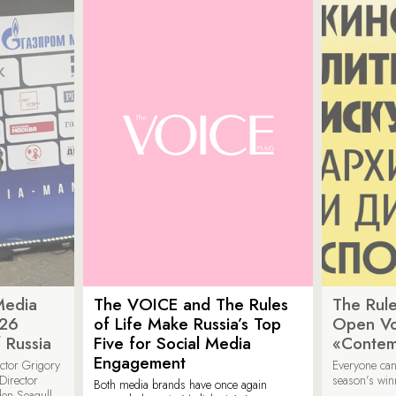
Media
The VOICE and The Rules
The Rule
026
of Life Make Russia’s Top
Open Vot
 Russia
Five for Social Media
«Contem
Engagement
ector Grigory
Everyone can
irector
season’s win
Both media brands have once again
den Seagull