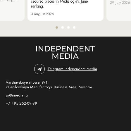
secured places in Medialogia’s June
29 july 2026
ranking.
3 august 2026
Telegram Independent Media
Varshavskoye shosse, 9/1,
«Danilovskaya Manufactory» Business Area, Moscow
pr@imedia.ru
+7 495 252-09-99