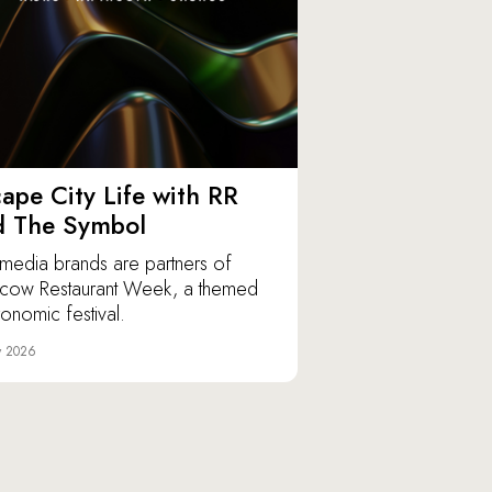
ape City Life with RR
d The Symbol
media brands are partners of
ow Restaurant Week, a themed
ronomic festival.
y 2026