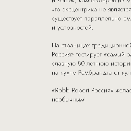
и кошек, компьютеров из м
что эксцентрика не являетс
существует параллельно ем
и условностей.
На страницах традиционной
Россия» тестирует «самый 
славную 80-летнюю историю
на кухне Рембрандта от ку
«Robb Report Россия» желае
необычным!