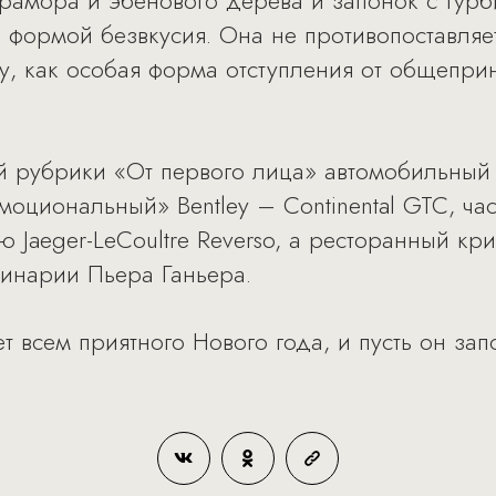
рамора и эбенового дерева и запонок с турб
я формой безвкусия. Она не противопоставляе
у, как особая форма отступления от общепри
 рубрики «От первого лица» автомобильный 
эмоциональный» Bentley – Continental GTC, ч
 Jaeger-LeCoultre Reverso, а ресторанный кр
линарии Пьера Ганьера.
т всем приятного Нового года, и пусть он за