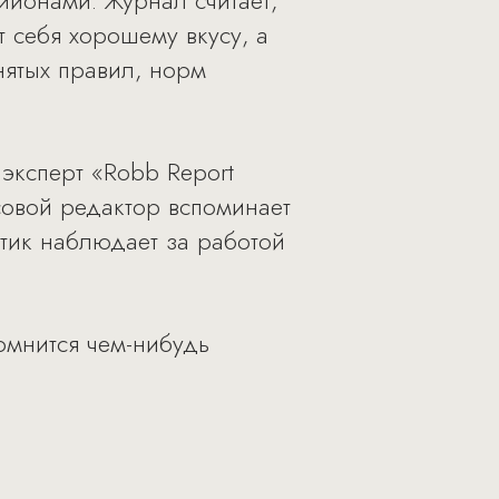
ийонами. Журнал считает,
т себя хорошему вкусу, а
нятых правил, норм
эксперт «Robb Report
асовой редактор вспоминает
итик наблюдает за работой
помнится чем-нибудь