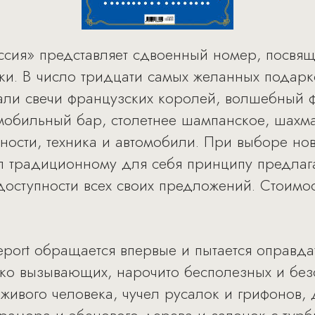
оссия» представляет сдвоенный номер, посвя
ки. В число тридцати самых желанных подар
али свечи французских королей, волшебный ф
 мобильный бар, столетнее шампанское, шахма
ности, техника и автомобили. При выборе но
ал традиционному для себя принципу предлага
оступности всех своих предложений. Стоимос
eport обращается впервые и пытается оправда
дко вызывающих, нарочито бесполезных и без
т живого человека, чучел русалок и грифонов