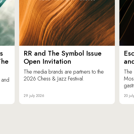
s
RR and The Symbol Issue
Esc
The
Open Invitation
an
The media brands are partners to the
The 
2026 Chess & Jazz Festival.
Mosc
e and
gast
29 july 2026
20 jul