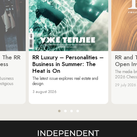
: The RR
RR Luxury – Personalities –
RR and 
ess
Business in Summer: The
Open Inv
Heat is On
The media br
2026 Chess &
Business
The latest issue explores real estate and
estigious
design.
29 july 2026
3 august 2026